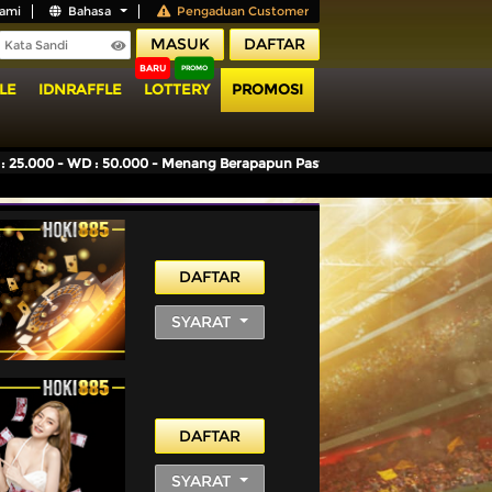
ami
Bahasa
Pengaduan Customer
DAFTAR
BARU
PROMO
LE
IDNRAFFLE
LOTTERY
PROMOSI
 : 50.000 - Menang Berapapun Pasti Bayar !!
Selamat Datang Disitu
DAFTAR
SYARAT
DAFTAR
SYARAT