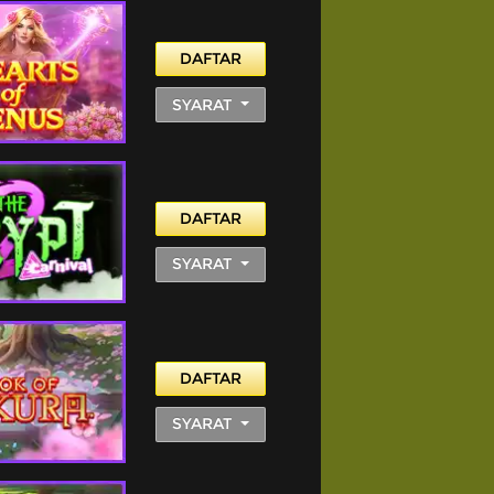
DAFTAR
SYARAT
DAFTAR
SYARAT
DAFTAR
SYARAT